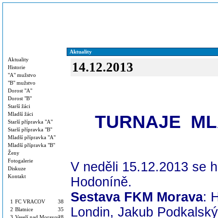
Menu
Aktuality
Aktuality
14.12.2013
Historie
"A" mužstvo
"B" mužstvo
Dorost "A"
Dorost "B"
Starší žáci
Mladší žáci
TURNAJE MLA
Starší přípravka "A"
Starší přípravka "B"
Mladší přípravka "A"
Mladší přípravka "B"
Ženy
Fotogalerie
V neděli 15.12.2013 se h
Diskuze
Kontakt
Hodoníně.
1.B třída skupina "C"-
Sestava FKM Morava
: 
mim (sk.C)
1
FC VRACOV
38
Londin, Jakub Podkalsk
2
Blatnice
35
3
Veselí nad Moravou
28