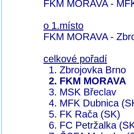
FKM MORAVA - MFK 
o 1.místo
FKM MORAVA - Zbro
celkové pořadí
1. Zbrojovka Brno
2. FKM MORAVA
3. MSK Břeclav
4. MFK Dubnica (S
5. FK Rača (SK)
6. FC Petržalka (S