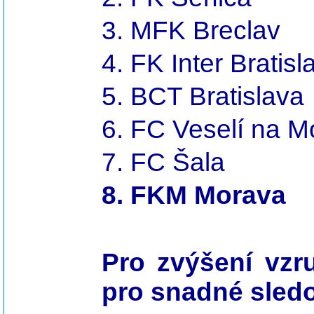
3. MFK Breclav
4. FK Inter Bratis
5. BCT Bratislava
6. FC Veselí na 
7. FC Šala
8. FKM Morava
Pro zvýšení vzr
pro snadné sledo