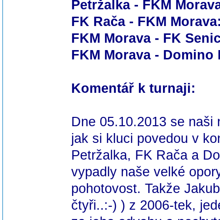
Petržalka - FKM Morava
FK Rača - FKM Morava:
FKM Morava - FK Senic
FKM Morava - Domino B
Komentář k turnaji:
Dne 05.10.2013 se naši n
jak si kluci povedou v 
Petržalka, FK Rača a Dom
vypadly naše velké opory
pohotovost. Takže
Jaku
čtyři..:-) ) z 2006-tek, 