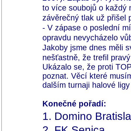
to více soubojů o každý
závěrečný tlak už přišel p
- V zápase o poslední mí
opravdu nevycházelo vůb
Jakoby jsme dnes měli sv
nešťastně, že trefil prav
Ukázalo
se, že proti TOP
poznat. Věcí které musím
dalším turnaji halové lig
Konečné pořadí:
1. Domino Bratisl
2.
FK Senica