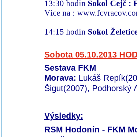
13:30 hodin
Sokol Čejč 
Více na :
www.fcvracov.co
14:15 hodin
Sokol Želet
Sobota 05.10.2013
HODO
Sestava FKM
Morava:
Lukáš
Repík(20
Šigut(2007), Podhorský
Výsledky:
RSM Hodonín - FKM Mo