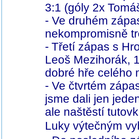
3:1 (góly 2x Tomáš
- Ve druhém zápas
nekompromisně tre
- Třetí zápas s Hr
Leoš Mezihorák, 1
dobré hře celého 
- Ve čtvrtém zápa
jsme dali jen jede
ale naštěstí tuto
Luky výtečným vyb