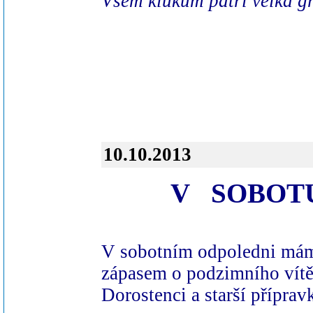
Všem klukům patří velká gr
10.10.2013
V SOBOTU
V sobotním odpoledni máme
zápasem o podzimního vítěz
Dorostenci a starší přípra