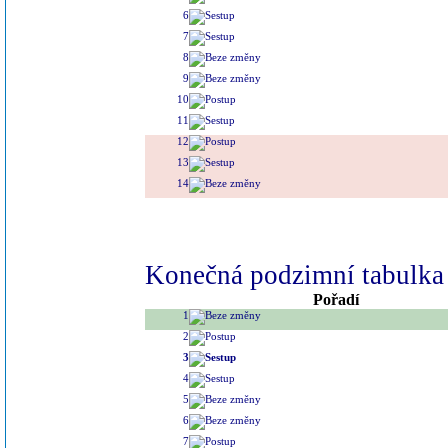
6
7
8
9
10
11
12
13
14
Konečná podzimní tabulka 
Pořadí
1
2
3
4
5
6
7