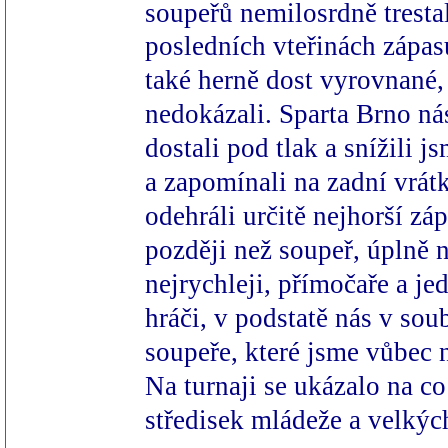
soupeřů nemilosrdně tresta
posledních vteřinách zápa
také herně dost vyrovnané,
nedokázali. Sparta Brno ná
dostali pod tlak a snížili 
a zapomínali na zadní vrát
odehráli určitě nejhorší zá
později než soupeř, úplně 
nejrychleji, přímočaře a je
hráči, v podstatě nás v sou
soupeře, které jsme vůbec 
Na turnaji se ukázalo na c
středisek mládeže a velkýc