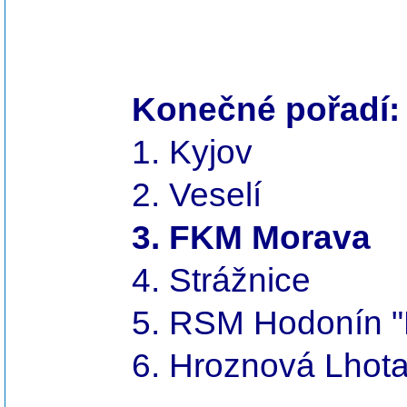
Konečné pořadí:
1. Kyjov
2. Veselí
3. FKM Morava
4. Strážnice
5. RSM Hodonín "
6. Hroznová Lhot