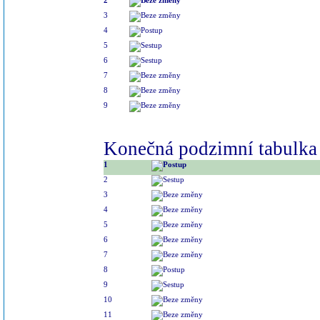
3
4
5
6
7
8
9
Konečná podzimní tabulka 
1
2
3
4
5
6
7
8
9
10
11