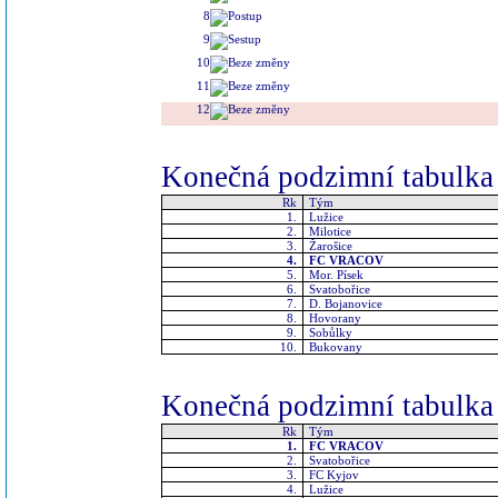
8
9
10
11
12
Konečná podzimní tabulka 
Rk
Tým
1.
Lužice
2.
Milotice
3.
Žarošice
4.
FC VRACOV
5.
Mor. Písek
6.
Svatobořice
7.
D. Bojanovice
8.
Hovorany
9.
Sobůlky
10.
Bukovany
Konečná podzimní tabulka 
Rk
Tým
1.
FC VRACOV
2.
Svatobořice
3.
FC Kyjov
4.
Lužice