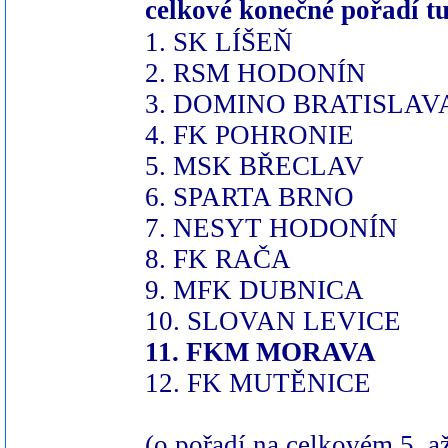
celkové konečné pořadí t
1. SK LÍŠEŇ
2. RSM HODONÍN
3. DOMINO BRATISLAV
4. FK POHRONIE
5. MSK BŘECLAV
6. SPARTA BRNO
7. NESYT HODONÍN
8. FK RAČA
9. MFK DUBNICA
10. SLOVAN LEVICE
11. FKM MORAVA
12. FK MUTĚNICE
(o pořadí na celkovém 5. a