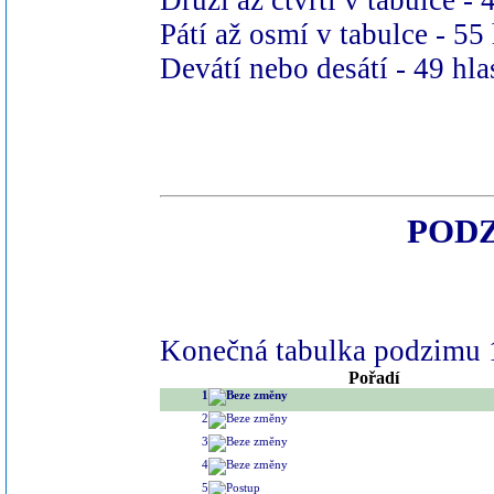
Druzí až čtvrtí v tabulce - 
Pátí až osmí v tabulce - 55
Devátí nebo desátí - 49 hla
POD
Konečná tabulka podzimu 1
Pořadí
1
2
3
4
5