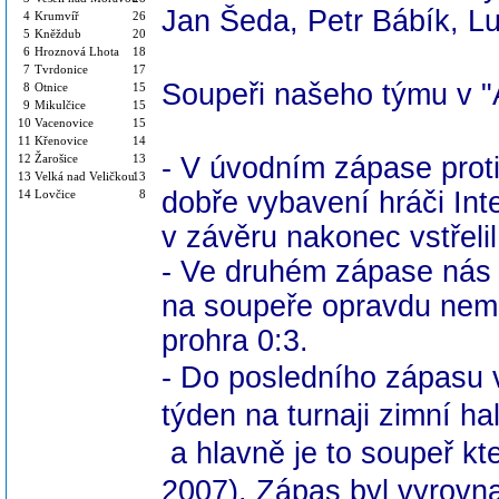
Jan Šeda, Petr Bábík, Lu
4
Krumvíř
26
5
Kněždub
20
6
Hroznová Lhota
18
7
Tvrdonice
17
Soupeři našeho týmu
v 
8
Otnice
15
9
Mikulčice
15
10
Vacenovice
15
11
Křenovice
14
12
Žarošice
13
- V úvodním zápase proti 
13
Velká nad Veličkou
13
dobře vybavení hráči Inte
14
Lovčice
8
v závěru nakonec vstřeli
- Ve druhém zápase nás če
na soupeře opravdu neměli
prohra 0:3.
- Do posledního zápasu v
týden na turnaji zimní ha
a hlavně je to soupeř kt
2007). Z
ápas byl vyrovna