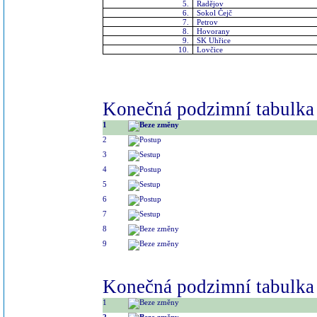
5.
Radějov
6.
Sokol Čejč
7.
Petrov
8.
Hovorany
9.
SK Uhřice
10.
Lovčice
Konečná podzimní tabulka 
1
2
3
4
5
6
7
8
9
Konečná podzimní tabulka s
1
2