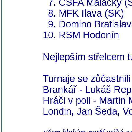
7. ČSFA Malacky (
8. MFK Ilava (SK)
9. Domino Bratislav
10. RSM Hodonín
Nejlepším střelcem t
Turnaje se zůčastnili 
Brankář - Lukáš Rep
Hráči v poli - Marti
Londin, Jan Šeda, Vo