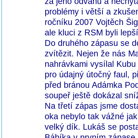
za jeho odvahu a nechyta
problémy i větší a
zkušen
ročníku 2007
Vojtěch Ši
ale kluci z RSM byli lepš
Do druhého zápasu se do
zvítězit. Nejen že nás M
nahrávkami vysílal Kubu 
pro údajný útočný faul, p
před bránou Adámka
Po
soupeř ještě dokázal sníž
Na třetí zápas jsme dosta
oka nebylo tak vážné ja
velký dík. Lukáš se post
Bábíka v prvním zápase -